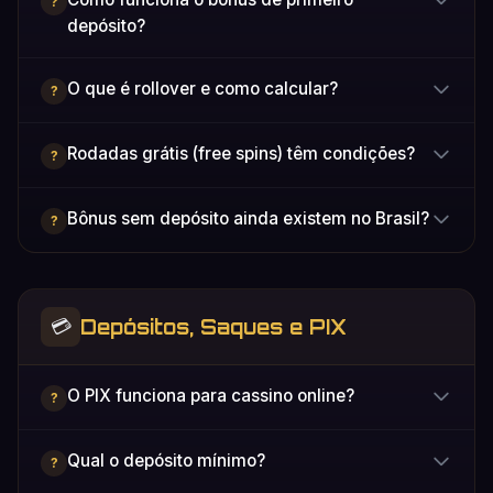
?
depósito?
O que é rollover e como calcular?
?
Rodadas grátis (free spins) têm condições?
?
Bônus sem depósito ainda existem no Brasil?
?
💳
Depósitos, Saques e PIX
O PIX funciona para cassino online?
?
Qual o depósito mínimo?
?