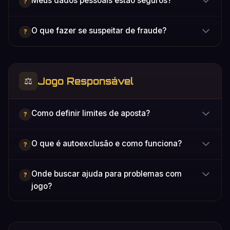
Meus dados pessoais estão seguros?
?
O que fazer se suspeitar de fraude?
?
⚖️
Jogo Responsável
Como definir limites de aposta?
?
O que é autoexclusão e como funciona?
?
Onde buscar ajuda para problemas com
?
jogo?