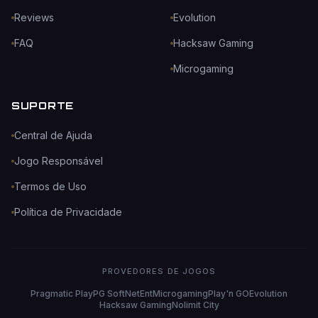
Reviews
Evolution
FAQ
Hacksaw Gaming
Microgaming
SUPORTE
Central de Ajuda
Jogo Responsável
Termos de Uso
Política de Privacidade
PROVEDORES DE JOGOS
Pragmatic Play
PG Soft
NetEnt
Microgaming
Play'n GO
Evolution
Hacksaw Gaming
Nolimit City