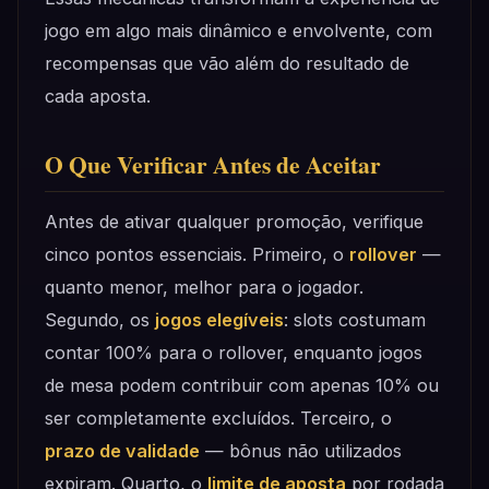
jogo em algo mais dinâmico e envolvente, com
recompensas que vão além do resultado de
cada aposta.
O Que Verificar Antes de Aceitar
Antes de ativar qualquer promoção, verifique
cinco pontos essenciais. Primeiro, o
rollover
—
quanto menor, melhor para o jogador.
Segundo, os
jogos elegíveis
: slots costumam
contar 100% para o rollover, enquanto jogos
de mesa podem contribuir com apenas 10% ou
ser completamente excluídos. Terceiro, o
prazo de validade
— bônus não utilizados
expiram. Quarto, o
limite de aposta
por rodada