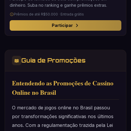
dinheiro. Suba no ranking e ganhe prêmios extras.
Prêmios de até R$50.000 · Entrada grátis
Participar
Guia de Promoções
📖
Entendendo as Promoções de Cassino
Online no Brasil
O mercado de jogos online no Brasil passou
por transformações significativas nos últimos
anos. Com a regulamentação trazida pela Lei