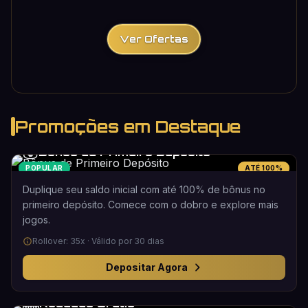
Ver Ofertas
Promoções em Destaque
💰
Bônus de Primeiro Depósito
POPULAR
ATÉ 100%
Duplique seu saldo inicial com até 100% de bônus no
primeiro depósito. Comece com o dobro e explore mais
jogos.
Rollover: 35x · Válido por 30 dias
Depositar Agora
🎰
Rodadas Grátis