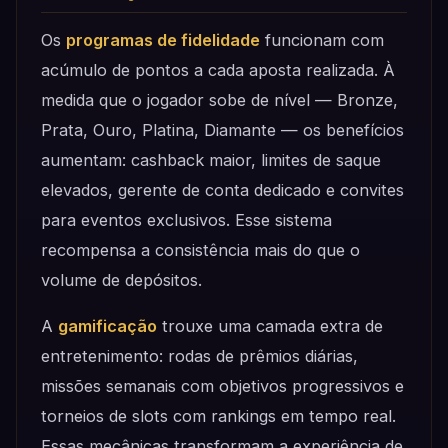
Os
programas de fidelidade
funcionam com
acúmulo de pontos a cada aposta realizada. À
medida que o jogador sobe de nível — Bronze,
Prata, Ouro, Platina, Diamante — os benefícios
aumentam: cashback maior, limites de saque
elevados, gerente de conta dedicado e convites
para eventos exclusivos. Esse sistema
recompensa a consistência mais do que o
volume de depósitos.
A
gamificação
trouxe uma camada extra de
entretenimento: rodas de prêmios diárias,
missões semanais com objetivos progressivos e
torneios de slots com rankings em tempo real.
Essas mecânicas transformam a experiência de