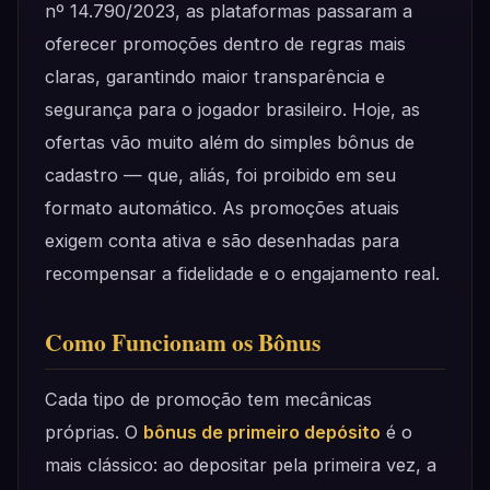
nº 14.790/2023, as plataformas passaram a
oferecer promoções dentro de regras mais
claras, garantindo maior transparência e
segurança para o jogador brasileiro. Hoje, as
ofertas vão muito além do simples bônus de
cadastro — que, aliás, foi proibido em seu
formato automático. As promoções atuais
exigem conta ativa e são desenhadas para
recompensar a fidelidade e o engajamento real.
Como Funcionam os Bônus
Cada tipo de promoção tem mecânicas
próprias. O
bônus de primeiro depósito
é o
mais clássico: ao depositar pela primeira vez, a